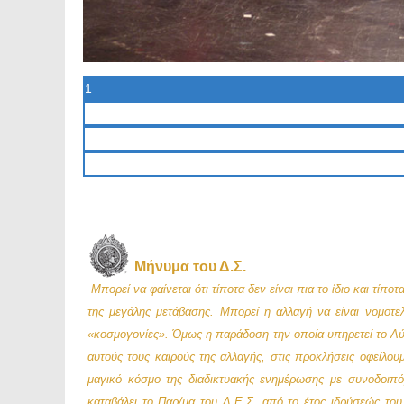
1
2
3
4
Μήνυμα του Δ.Σ.
Μπορεί να φαίνεται ότι τίποτα δεν είναι πια το ίδιο και τίπ
της μεγάλης μετάβασης. Μπορεί η αλλαγή να είναι νομοτελε
«κοσμογονίες». Όμως η παράδοση την οποία υπηρετεί το Λύκ
αυτούς τους καιρούς της αλλαγής, στις προκλήσεις οφείλουμ
μαγικό κόσμο της διαδικτυακής ενημέρωσης με συνοδοιπό
καταβάλει το Παρ/μα του Λ.Ε.Σ. από το έτος ιδρύσεώς του