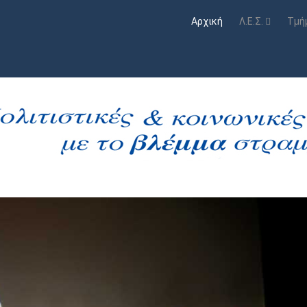
Αρχική
Λ.Ε.Σ.
Τμή