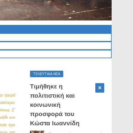
ΤΕΛΕΥΤΑΊΑ ΝΈΑ
Τιμήθηκε η
πολιτιστική και
ην τροχιά
γαλύτερες
κοινωνική
όπους. Σ’
προσφορά του
αξίδι στο
Κώστα Ιωαννίδη
οία έχει
νικών μας