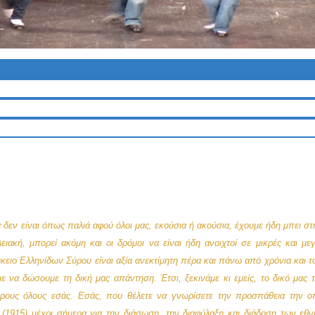
οτα δεν είναι όπως παλιά αφού όλοι μας, εκούσια ή ακούσια, έχουμε ήδη μπει στ
ιακή, μπορεί ακόμη και οι δρόμοι να είναι ήδη ανοιχτοί σε μικρές και με
ειο Ελληνίδων Σύρου είναι αξία ανεκτίμητη πέρα και πάνω από χρόνια και τ
ε να δώσουμε τη δική μας απάντηση. Έτσι, ξεκινάμε κι εμείς, το δικό μας τ
ρους όλους εσάς. Εσάς, που θέλετε να γνωρίσετε την προσπάθεια την οπ
 (1915) μέχρι σήμερα για την διάσωση, την διαφύλαξη και διάδοση των εθ